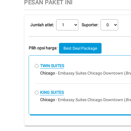
PESAN PAKET INI
Jumlah atlet:
Suporter:
Pilih opsi harga:
Best Deal
Package
TWIN SUITES
Chicago
- Embassy Suites Chicago Downtown (
Br
KING SUITES
Chicago
- Embassy Suites Chicago Downtown (
Br