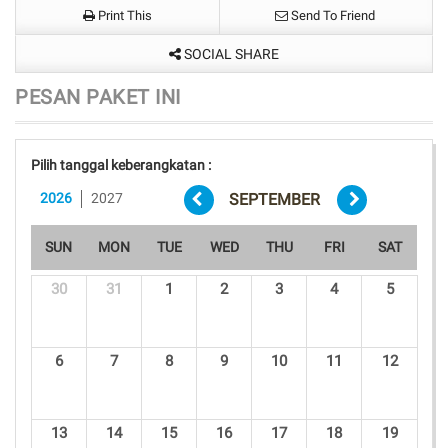
Print This
Send To Friend
SOCIAL SHARE
PESAN PAKET INI
Pilih tanggal keberangkatan :
2026
2027
SEPTEMBER
SUN
MON
TUE
WED
THU
FRI
SAT
30
31
1
2
3
4
5
6
7
8
9
10
11
12
13
14
15
16
17
18
19