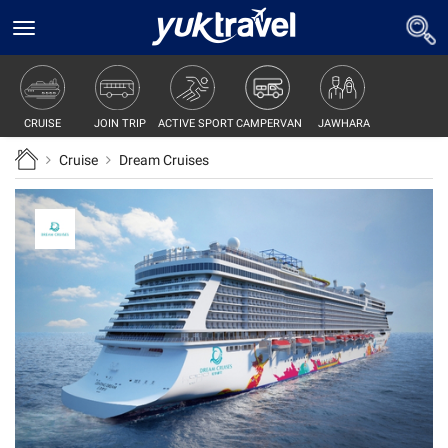
Toggle
navigation
JOIN TRIP
ACTIVE SPORT
CAMPERVAN
JAWHARA
CRUISE
Cruise
Dream Cruises